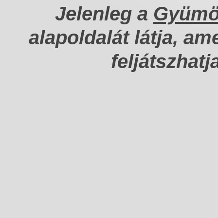
Jelenleg a
Gyümöl
alapoldalát látja, am
feljátszhatj